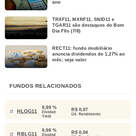
ano
TRXF11, MXRF11, SNID11 e
TGAR11 são destaques do Bom
Dia FIIs (7/8)
RECT11: fundo imobiliário
anuncia dividendos de 1,27% ao
mês; veja valor
FUNDOS RELACIONADOS
9,99 %
R$ 0,07
HLOG11
Divided
Últ. Rendimento
Yield
9,98 %
R$ 0,04
RBLG11
Divided