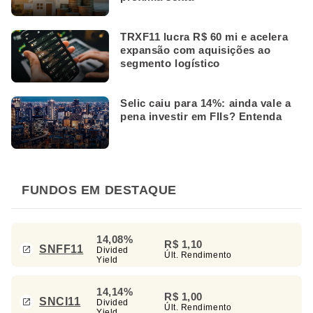
TRXF11 lucra R$ 60 mi e acelera
expansão com aquisições ao
segmento logístico
Selic caiu para 14%: ainda vale a
pena investir em FIIs? Entenda
FUNDOS EM DESTAQUE
14,08%
R$ 1,10
SNFF11
Divided
Últ. Rendimento
Yield
14,14%
R$ 1,00
SNCI11
Divided
Últ. Rendimento
Yield