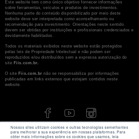
Este website tem como único objetivo fornecer informações
sobre ferramentas, veículos e produtos de investimentos.
Nenhuma parte do conteúdo disponibilizado por meio deste
website deve ser interpretada como aconselhamento ou
recomendação para investimento. Orientações neste sentido
devem ser obtidas por instituições e profissionais credenciados e
devidamente habilitados.
Todos os materiais exibidos neste website estão protegidos
pelas leis de Propriedade Intelectual e não podem ser
reproduzidos e/ou distribuídos sem a expressa autorização do
site
Fiis.com.br.
O site
Fiis.com.br
não se responsabiliza por informações
publicadas em links externos que estejam contidos neste
website.
Nossos sites utilizam cookies e outras tecnologias semelhantes
para melhorar a sua experiência em nossas plataformas. Para
obter mais informações sobre os cookies que usamos, leia