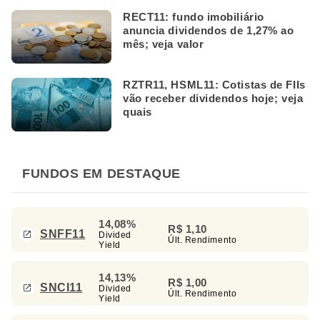
RECT11: fundo imobiliário
anuncia dividendos de 1,27% ao
mês; veja valor
RZTR11, HSML11: Cotistas de FIIs
vão receber dividendos hoje; veja
quais
FUNDOS EM DESTAQUE
14,08%
R$ 1,10
SNFF11
Divided
Últ. Rendimento
Yield
14,13%
R$ 1,00
SNCI11
Divided
Últ. Rendimento
Yield