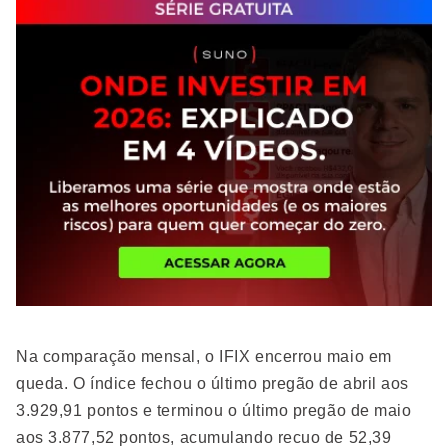
Na comparação mensal, o IFIX encerrou maio em
queda. O índice fechou o último pregão de abril aos
3.929,91 pontos e terminou o último pregão de maio
aos 3.877,52 pontos, acumulando recuo de 52,39