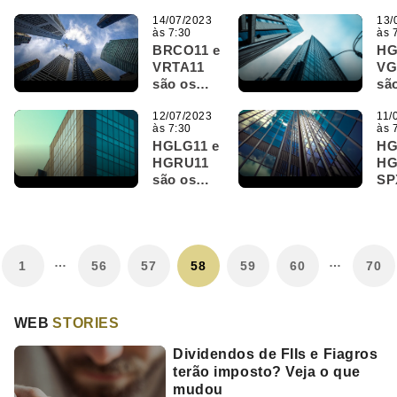
são os
SP
destaques
14/07/2023
sã
13/
às 7:30
às 
do Bom
de
BRCO11 e
HG
Dia FIIs
do
VRTA11
VG
(18/07)
Dia
são os
sã
(17
destaques
de
do Bom
12/07/2023
do
11/
às 7:30
às 
Dia FIIs
Dia
HGLG11 e
HG
(14/07)
(13
HGRU11
HG
são os
SP
destaques
sã
do Bom
de
Dia FIIs
do
(12/07)
Dia
…
…
(11
1
56
57
58
59
60
70
WEB
STORIES
Dividendos de FIIs e Fiagros
terão imposto? Veja o que
mudou