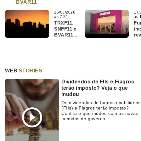
BVAR11
26/03/2026
17/
às 7:24
às 
TRXF11,
Fu
SNFF11 e
imo
BVAR11
re
são
nã
destaques
re
do Bom
al
Dia FIIs
Lo
(26/3)
Ma
WEB
STORIES
sa
Dividendos de FIIs e Fiagros
terão imposto? Veja o que
mudou
Os dividendos de fundos imobiliários
(FIIs) e Fiagros terão imposto?
Confira o que mudou com as novas
medidas do governo.