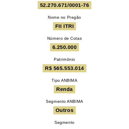
52.270.671/0001-76
Nome no Pregão
FII ITRI
Número de Cotas
6.250.000
Patrimônio
R$ 565.553.014
Tipo ANBIMA
Renda
Segmento ANBIMA
Outros
Segmento