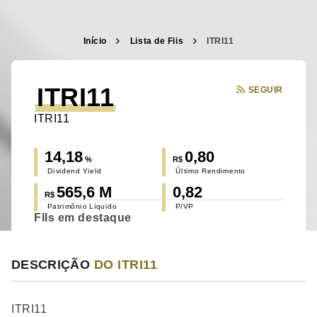
Início
Lista de Fiis
ITRI11
ITRI11
SEGUIR
ITRI11
14,18
0,80
%
R$
Dividend Yield
Último Rendimento
565,6 M
0,82
R$
Patrimônio Líquido
P/VP
FIIs em destaque
DESCRIÇÃO
DO ITRI11
ITRI11