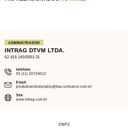
ADMINISTRADOR
INTRAG DTVM LTDA.
62.418.140/0001-31
telefone
55 (11) 30726012
Email
produtosestruturados@itau-unibanco.com.br
Site
www.intrag.com.br
CNPJ