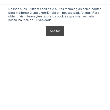
Nossos sites utilizam cookies e outras tecnologias semelhantes
para melhorar a sua experiência em nossas plataformas. Para
obter mais informações sobre os cookies que usamos, leia
nossa Política de Privacidade.
Acesso Rápido
Aceitar
Atualizações
Glossário
Sobre Nós
Contato
Política de Privacidade
Política de Cookies
Anuncie Aqui
Maior Plataforma de Fundos Imobiliários do Brasil
Este website tem como único objetivo fornecer informações
sobre ferramentas, veículos e produtos de investimentos.
Nenhuma parte do conteúdo disponibilizado por meio deste
website deve ser interpretada como aconselhamento ou
recomendação para investimento. Orientações neste sentido
devem ser obtidas por instituições e profissionais credenciados e
devidamente habilitados.