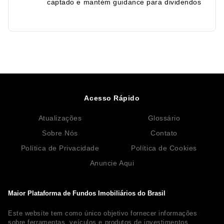
captado e mantém guidance para dividendos
Acesso Rápido
Atualizações
Glossário
Sobre Nós
Contato
Política de Privacidade
Política de Cookies
Anuncie Aqui
Maior Plataforma de Fundos Imobiliários do Brasil
Este website tem como único objetivo fornecer informações
sobre ferramentas, veículos e produtos de investimentos.