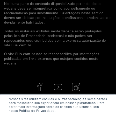
Nenhuma parte do conteúdo disponibilizado por meio deste
website deve ser interpretada como aconselhamento ou
recomendação para investimento. Orientações neste sentido
devem ser obtidas por instituições e profissionais credenciados e
devidamente habilitados.
Todos os materiais exibidos neste website estão protegidos
pelas leis de Propriedade Intelectual e não podem ser
reproduzidos e/ou distribuídos sem a expressa autorização do
site
Fiis.com.br.
O site
Fiis.com.br
não se responsabiliza por informações
publicadas em links externos que estejam contidos neste
website.
Nossos sites utilizam cookies e outras tecnologias semelhantes
para melhorar a sua experiência em nossas plataformas. Para
obter mais informações sobre os cookies que usamos, leia
nossa Política de Privacidade.