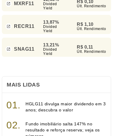
R$ 0,10
MXRF11
Divided
Últ. Rendimento
Yield
13,87%
R$ 1,10
RECR11
Divided
Últ. Rendimento
Yield
13,21%
R$ 0,11
SNAG11
Divided
Últ. Rendimento
Yield
MAIS LIDAS
HGLG11 divulga maior dividendo em 3
anos; descubra o valor
Fundo imobiliário salta 147% no
resultado e reforça reserva; veja os