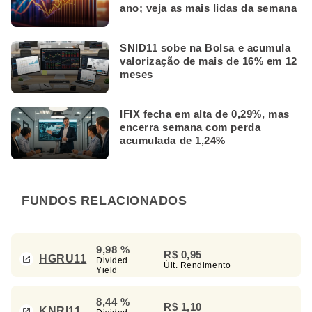
ano; veja as mais lidas da semana
SNID11 sobe na Bolsa e acumula
valorização de mais de 16% em 12
meses
IFIX fecha em alta de 0,29%, mas
encerra semana com perda
acumulada de 1,24%
FUNDOS RELACIONADOS
9,98 %
R$ 0,95
HGRU11
Divided
Últ. Rendimento
Yield
8,44 %
R$ 1,10
KNRI11