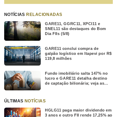
NOTÍCIAS
RELACIONADAS
GARE11, GGRC11, XPCI11 e
SNEL11 são destaques do Bom
Dia FIIs (5/8)
GARE11 conclui compra de
galpão logístico em Itapevi por R$
119,8 milhões
Fundo imobiliário salta 147% no
lucro e GARE11 detalha destino
de captação bilionária; veja as
mais lidas da semana
ÚLTIMAS
NOTÍCIAS
HGLG11 paga maior dividendo em
3 anos e outro FII rende 17,25% ao