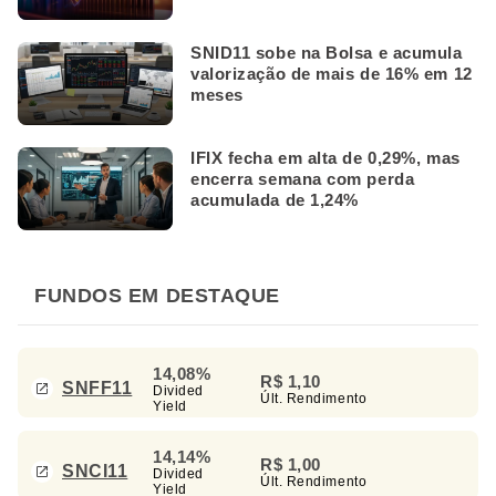
SNID11 sobe na Bolsa e acumula
valorização de mais de 16% em 12
meses
IFIX fecha em alta de 0,29%, mas
encerra semana com perda
acumulada de 1,24%
FUNDOS EM DESTAQUE
14,08%
R$ 1,10
SNFF11
Divided
Últ. Rendimento
Yield
14,14%
R$ 1,00
SNCI11
Divided
Últ. Rendimento
Yield