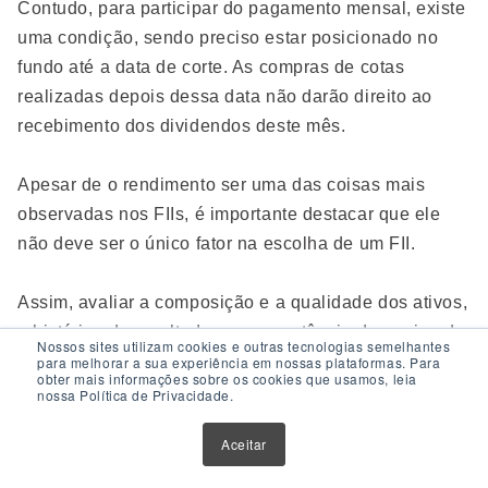
Contudo, para participar do pagamento mensal, existe
uma condição, sendo preciso estar posicionado no
fundo até a data de corte. As compras de cotas
realizadas depois dessa data não darão direito ao
recebimento dos dividendos deste mês.
Apesar de o rendimento ser uma das coisas mais
observadas nos FIIs, é importante destacar que ele
não deve ser o único fator na escolha de um FII.
Assim, avaliar a composição e a qualidade dos ativos,
o histórico de resultados, a competência da equipe de
Nossos sites utilizam cookies e outras tecnologias semelhantes
gestão e os riscos inerentes ao portfólio é relevante
para melhorar a sua experiência em nossas plataformas. Para
obter mais informações sobre os cookies que usamos, leia
para tomar decisões mais seguras e sustentáveis no
nossa Política de Privacidade.
longo prazo.
Aceitar
Vale lembrar que as informações sobre dividendos