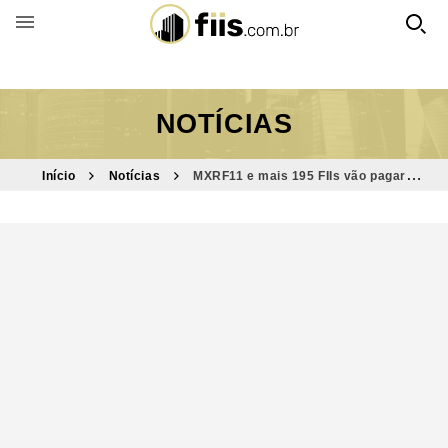
BUSCAR POR FUNDO
NOTÍCIAS
Início
Notícias
MXRF11 e mais 195 FIIs vão pagar
dividendos nesta semana; confira quais e os valores