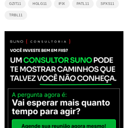
GZIT11
HGLG11
IFIX
PATL11
SPXS11
TRBL11