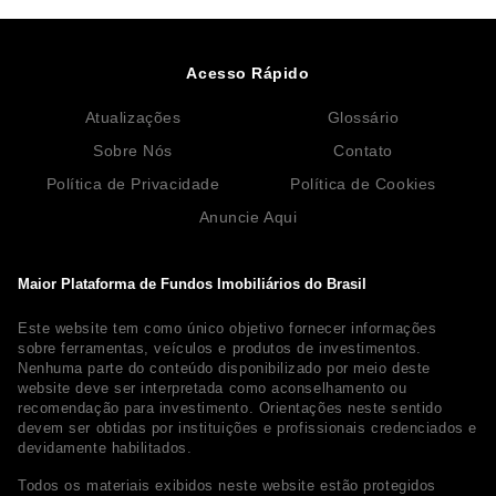
Acesso Rápido
Atualizações
Glossário
Sobre Nós
Contato
Política de Privacidade
Política de Cookies
Anuncie Aqui
Maior Plataforma de Fundos Imobiliários do Brasil
Este website tem como único objetivo fornecer informações
sobre ferramentas, veículos e produtos de investimentos.
Nenhuma parte do conteúdo disponibilizado por meio deste
website deve ser interpretada como aconselhamento ou
recomendação para investimento. Orientações neste sentido
devem ser obtidas por instituições e profissionais credenciados e
devidamente habilitados.
Todos os materiais exibidos neste website estão protegidos