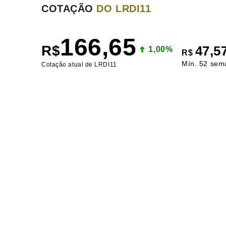
COTAÇÃO
DO LRDI11
166,65
R$
47,5
1,00%
R$
Mín. 52 sem
Cotação atual de LRDI11