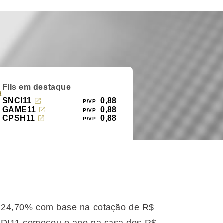
FIIs em destaque
R
SNCI11
0,88
GAME11
0,88
CPSH11
0,88
de 24,70% com base na cotação de R$
RDI11 começou o ano na casa dos R$