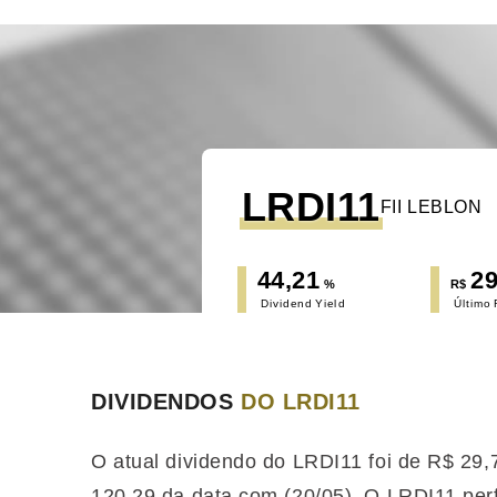
LRDI11
FII LEBLON
44,21
29
%
R$
Dividend Yield
Último
DIVIDENDOS
DO LRDI11
O atual dividendo do LRDI11 foi de R$ 29
120,29 da data com (20/05). O LRDI11 pe