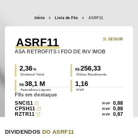
Início
Lista de Fiis
ASRF11
ASRF11
SEGUIR
ASA RETROFITS I FDO DE INV IMOB
2,36
256,33
%
R$
Dividend Yield
Último Rendimento
38,1 M
1,16
R$
Patrimônio Líquido
P/VP
FIIs em destaque
SNCI11
0,88
CPSH11
0,88
RZTR11
0,87
DIVIDENDOS
DO ASRF11