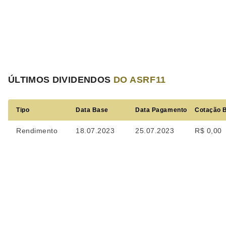
ÚLTIMOS DIVIDENDOS
DO ASRF11
Tipo
Data Base
Data Pagamento
Cotação 
Rendimento
18.07.2023
25.07.2023
R$ 0,00