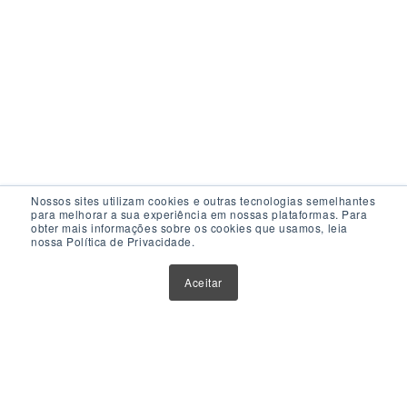
Nossos sites utilizam cookies e outras tecnologias semelhantes
para melhorar a sua experiência em nossas plataformas. Para
obter mais informações sobre os cookies que usamos, leia
nossa Política de Privacidade.
Acesso Rápido
Aceitar
Atualizações
Glossário
Sobre Nós
Contato
Política de Privacidade
Política de Cookies
Anuncie Aqui