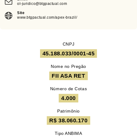
ol-juridico@btgpactual.com
Site
www.btgpactual.com/apex-brazil/
CNPJ
45.188.033/0001-45
Nome no Pregão
FII ASA RET
Número de Cotas
4.000
Patrimônio
R$ 38.060.170
Tipo ANBIMA