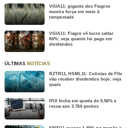
VGIA11: gigante dos Fiagros
mostra força em meio à
tempestade
VGIA11: Fiagro vê lucro saltar
80%; veja quanto foi pago em
dividendos
ÚLTIMAS
NOTÍCIAS
RZTR11, HSML11: Cotistas de FIIs
vão receber dividendos hoje; veja
quais
IFIX fecha em queda de 0,58% e
recua aos 3.760 pontos
SNID11 avança 1,48% no pregão e