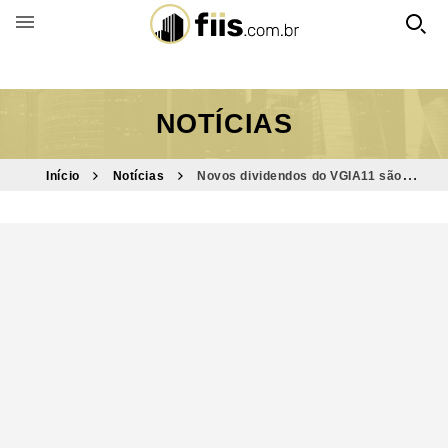
BUSCAR POR FUNDO
NOTÍCIAS
Início
Notícias
Novos dividendos do VGIA11 são
divulgados e valor é o maior em quase 1 ano; confira quanto