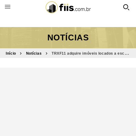
BUSCAR POR FUNDO
NOTÍCIAS
Início
Notícias
TRXF11 adquire imóveis locados a escola
e a McDonald’s no Rio por R$ 159 milhões