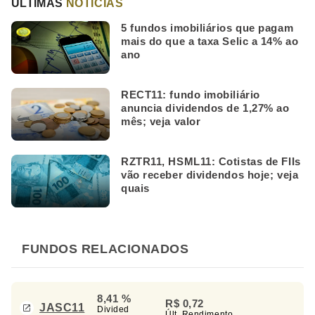
ÚLTIMAS
NOTÍCIAS
5 fundos imobiliários que pagam
mais do que a taxa Selic a 14% ao
ano
RECT11: fundo imobiliário
anuncia dividendos de 1,27% ao
mês; veja valor
RZTR11, HSML11: Cotistas de FIIs
vão receber dividendos hoje; veja
quais
FUNDOS RELACIONADOS
8,41 %
R$ 0,72
JASC11
Divided
Últ. Rendimento