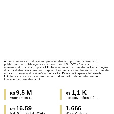
As informações e dados aqui apresentados tem por base informações
publicadas por publicações especializadas, B3, CVM e/ou dos
administradores dos próprios FII. Todo o cuidado é tomado na transposição
desses dados, mas não nos responsabilizamos por nenhuma atitude tomada
a partir do estudo do conteúdo deste site. Este site é apenas informativo.
Não indicamos compra ou venda de qualquer ativo de acordo com as
informações contidas aqui.
9,5 M
1,1 K
R$
R$
Valor em caixa
Liquidez média diária
16,59
1.666
R$
Val. Patrimonial p/Cota
N° de Cotistas