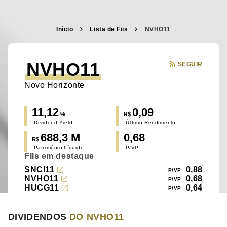
Início
Lista de Fiis
NVHO11
NVHO11
SEGUIR
Novo Horizonte
11,12
0,09
%
R$
Dividend Yield
Último Rendimento
688,3 M
0,68
R$
Patrimônio Líquido
P/VP
FIIs em destaque
SNCI11
0,88
NVHO11
0,68
HUCG11
0,64
DIVIDENDOS
DO NVHO11