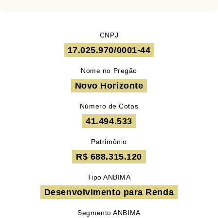
CNPJ
17.025.970/0001-44
Nome no Pregão
Novo Horizonte
Número de Cotas
41.494.533
Patrimônio
R$ 688.315.120
Tipo ANBIMA
Desenvolvimento para Renda
Segmento ANBIMA