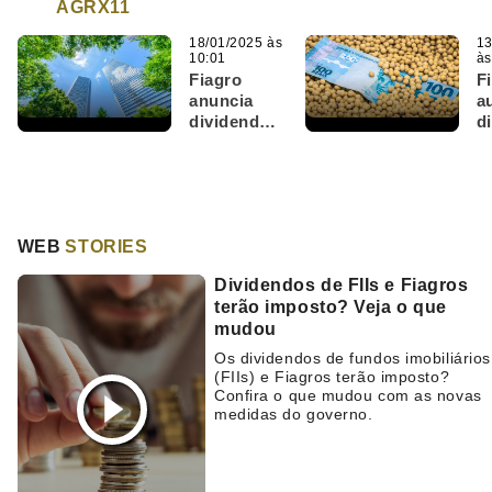
AGRX11
18/01/2025 às
13
10:01
às
Fiagro
F
anuncia
a
dividendo
d
66,6%
e
maior e
ve
MAXR11
e
divulga
p
menor
WEB
STORIES
rendimento
em 2 anos;
Dividendos de FIIs e Fiagros
veja as
terão imposto? Veja o que
mais lidas
mudou
da semana
Os dividendos de fundos imobiliários
(FIIs) e Fiagros terão imposto?
Confira o que mudou com as novas
medidas do governo.