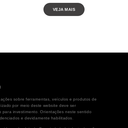
VEJA MAIS
l
mações sobre ferramentas, veículos e produtos de
lizado por meio deste website deve ser
para investimento. Orientações neste sentido
redenciados e devidamente habilitados.