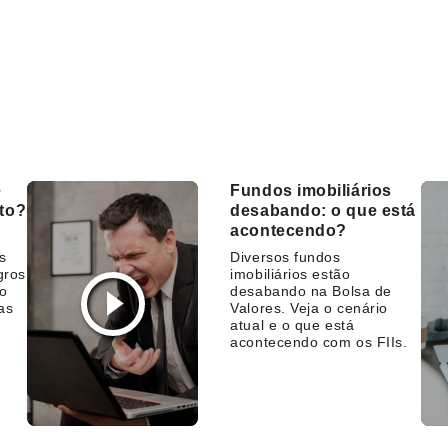
e
Fundos imobiliários
sto?
desabando: o que está
acontecendo?
s
Diversos fundos
gros
imobiliários estão
 o
desabando na Bolsa de
as
Valores. Veja o cenário
atual e o que está
acontecendo com os FIIs.