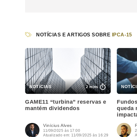
NOTÍCIAS E ARTIGOS SOBRE
IPCA-15
2 mins
GAME11 “turbina” reservas e
Fundos
mantém dividendos
queda 
impact
Vinícius Alves
11/09/2025 às 17:00
2
Atualizado em: 11/09/2025 às 16:29
A