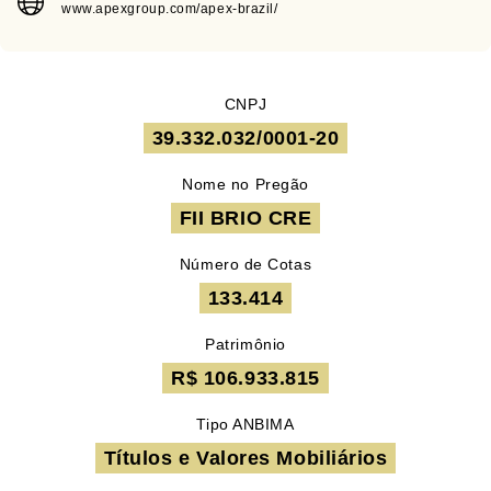
www.apexgroup.com/apex-brazil/
CNPJ
39.332.032/0001-20
Nome no Pregão
FII BRIO CRE
Número de Cotas
133.414
Patrimônio
R$ 106.933.815
Tipo ANBIMA
Títulos e Valores Mobiliários