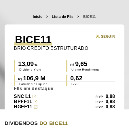
Início
Lista de Fiis
BICE11
BICE11
SEGUIR
BRIO CRÉDITO ESTRUTURADO
13,09
9,65
%
R$
Dividend Yield
Último Rendimento
106,9 M
0,62
R$
Patrimônio Líquido
P/VP
FIIs em destaque
SNCI11
0,88
BPFF11
0,88
HGFF11
0,88
DIVIDENDOS
DO BICE11