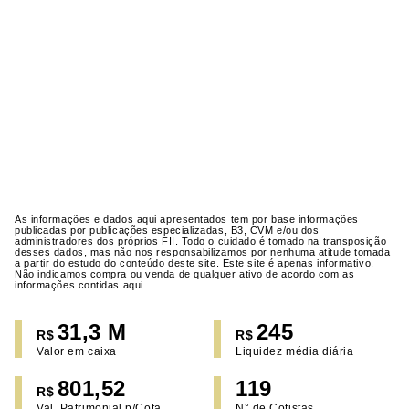
As informações e dados aqui apresentados tem por base informações
publicadas por publicações especializadas, B3, CVM e/ou dos
administradores dos próprios FII. Todo o cuidado é tomado na transposição
desses dados, mas não nos responsabilizamos por nenhuma atitude tomada
a partir do estudo do conteúdo deste site. Este site é apenas informativo.
Não indicamos compra ou venda de qualquer ativo de acordo com as
informações contidas aqui.
31,3 M
245
R$
R$
Valor em caixa
Liquidez média diária
801,52
119
R$
Val. Patrimonial p/Cota
N° de Cotistas