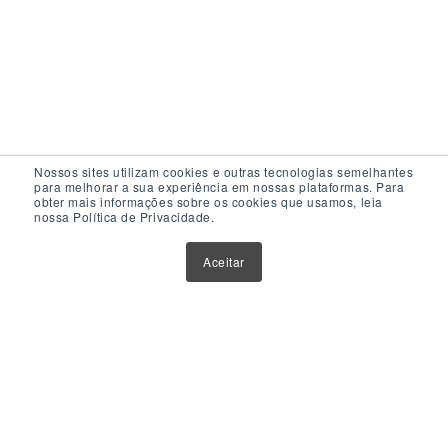
Nossos sites utilizam cookies e outras tecnologias semelhantes
para melhorar a sua experiência em nossas plataformas. Para
obter mais informações sobre os cookies que usamos, leia
nossa Política de Privacidade.
Acesso Rápido
Aceitar
Atualizações
Glossário
Sobre Nós
Contato
Política de Privacidade
Política de Cookies
Anuncie Aqui
Maior Plataforma de Fundos Imobiliários do Brasil