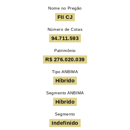
Nome no Pregão
FII CJ
Número de Cotas
94.711.593
Patrimônio
R$ 276.020.039
Tipo ANBIMA
Híbrido
Segmento ANBIMA
Híbrido
Segmento
Indefinido