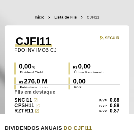
Início
Lista de Fiis
CJFI11
CJFI11
SEGUIR
FDO INV IMOB CJ
0,00
0,00
%
R$
Dividend Yield
Último Rendimento
276,0 M
0,00
R$
Patrimônio Líquido
P/VP
FIIs em destaque
SNCI11
0,88
CPSH11
0,88
RZTR11
0,87
DIVIDENDOS ANUAIS
DO CJFI11