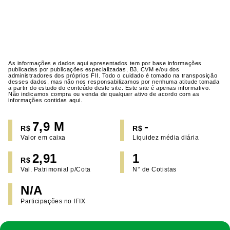
As informações e dados aqui apresentados tem por base informações
publicadas por publicações especializadas, B3, CVM e/ou dos
administradores dos próprios FII. Todo o cuidado é tomado na transposição
desses dados, mas não nos responsabilizamos por nenhuma atitude tomada
a partir do estudo do conteúdo deste site. Este site é apenas informativo.
Não indicamos compra ou venda de qualquer ativo de acordo com as
informações contidas aqui.
7,9 M
-
R$
R$
Valor em caixa
Liquidez média diária
2,91
1
R$
Val. Patrimonial p/Cota
N° de Cotistas
N/A
Participações no IFIX