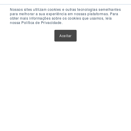
Nossos sites utilizam cookies e outras tecnologias semelhantes
para melhorar a sua experiência em nossas plataformas. Para
obter mais informações sobre os cookies que usamos, leia
nossa Política de Privacidade.
Acesso Rápido
Aceitar
Atualizações
Glossário
Sobre Nós
Contato
Política de Privacidade
Política de Cookies
Anuncie Aqui
Maior Plataforma de Fundos Imobiliários do Brasil
Este website tem como único objetivo fornecer informações
sobre ferramentas, veículos e produtos de investimentos.
Nenhuma parte do conteúdo disponibilizado por meio deste
website deve ser interpretada como aconselhamento ou
recomendação para investimento. Orientações neste sentido
devem ser obtidas por instituições e profissionais credenciados e
devidamente habilitados.