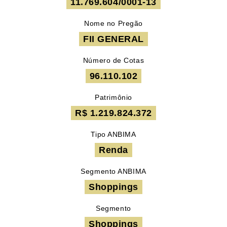
11.769.604/0001-13
Nome no Pregão
FII GENERAL
Número de Cotas
96.110.102
Patrimônio
R$ 1.219.824.372
Tipo ANBIMA
Renda
Segmento ANBIMA
Shoppings
Segmento
Shoppings