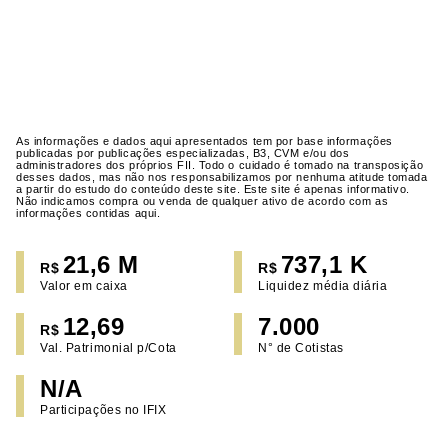
As informações e dados aqui apresentados tem por base informações
publicadas por publicações especializadas, B3, CVM e/ou dos
administradores dos próprios FII. Todo o cuidado é tomado na transposição
desses dados, mas não nos responsabilizamos por nenhuma atitude tomada
a partir do estudo do conteúdo deste site. Este site é apenas informativo.
Não indicamos compra ou venda de qualquer ativo de acordo com as
informações contidas aqui.
21,6 M
737,1 K
R$
R$
Valor em caixa
Liquidez média diária
12,69
7.000
R$
Val. Patrimonial p/Cota
N° de Cotistas
N/A
Participações no IFIX