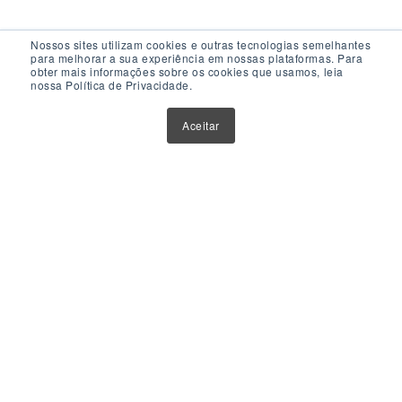
Nossos sites utilizam cookies e outras tecnologias semelhantes
para melhorar a sua experiência em nossas plataformas. Para
obter mais informações sobre os cookies que usamos, leia
nossa Política de Privacidade.
Acesso Rápido
Aceitar
Atualizações
Glossário
Sobre Nós
Contato
Política de Privacidade
Política de Cookies
Anuncie Aqui
Maior Plataforma de Fundos Imobiliários do Brasil
Este website tem como único objetivo fornecer informações
sobre ferramentas, veículos e produtos de investimentos.
Nenhuma parte do conteúdo disponibilizado por meio deste
website deve ser interpretada como aconselhamento ou
recomendação para investimento. Orientações neste sentido
devem ser obtidas por instituições e profissionais credenciados e