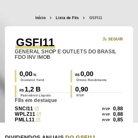
Início
Lista de Fiis
GSFI11
GSFI11
SEGUIR
GENERAL SHOP E OUTLETS DO BRASIL
FDO INV IMOB
0,00
0,00
%
R$
Dividend Yield
Último Rendimento
1,2 B
0,90
R$
Patrimônio Líquido
P/VP
FIIs em destaque
SNCI11
0,88
WPLZ11
0,88
PMLL11
0,85
DIVIDENDOS ANUAIS
DO GSFI11