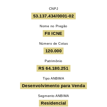
CNPJ
53.137.434/0001-02
Nome no Pregão
FII ICNE
Número de Cotas
120.000
Patrimônio
R$ 64.180.251
Tipo ANBIMA
Desenvolvimento para Venda
Segmento ANBIMA
Residencial