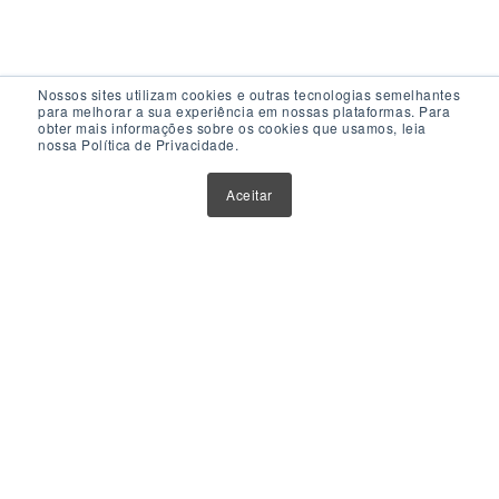
Nossos sites utilizam cookies e outras tecnologias semelhantes
para melhorar a sua experiência em nossas plataformas. Para
obter mais informações sobre os cookies que usamos, leia
nossa Política de Privacidade.
Acesso Rápido
Aceitar
Atualizações
Glossário
Sobre Nós
Contato
Política de Privacidade
Política de Cookies
Anuncie Aqui
Maior Plataforma de Fundos Imobiliários do Brasil
Este website tem como único objetivo fornecer informações
sobre ferramentas, veículos e produtos de investimentos.
Nenhuma parte do conteúdo disponibilizado por meio deste
website deve ser interpretada como aconselhamento ou