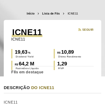
Início
Lista de Fiis
ICNE11
ICNE11
SEGUIR
ICNE11
19,63
10,89
%
R$
Dividend Yield
Último Rendimento
64,2 M
1,29
R$
Patrimônio Líquido
P/VP
FIIs em destaque
DESCRIÇÃO
DO ICNE11
ICNE11