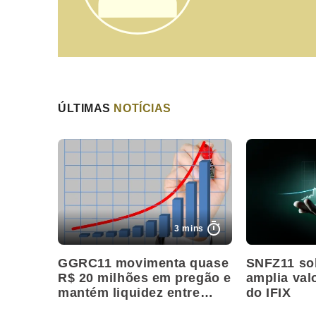
ÚLTIMAS
NOTÍCIAS
3 mins
GGRC11 movimenta quase
SNFZ11 so
R$ 20 milhões em pregão e
amplia val
mantém liquidez entre
do IFIX
maiores do setor