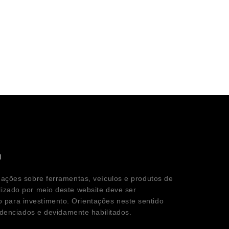
l
mações sobre ferramentas, veículos e produtos de
lizado por meio deste website deve ser
para investimento. Orientações neste sentido
redenciados e devidamente habilitados.