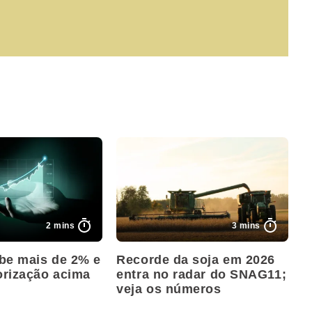
2 mins
3 mins
be mais de 2% e
Recorde da soja em 2026
orização acima
entra no radar do SNAG11;
veja os números