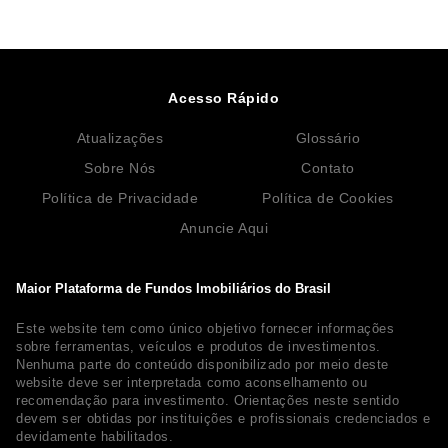
Acesso Rápido
Atualizações
Glossário
Sobre Nós
Contato
Política de Privacidade
Política de Cookies
Anuncie Aqui
Maior Plataforma de Fundos Imobiliários do Brasil
Este website tem como único objetivo fornecer informações
sobre ferramentas, veículos e produtos de investimentos.
Nenhuma parte do conteúdo disponibilizado por meio deste
website deve ser interpretada como aconselhamento ou
recomendação para investimento. Orientações neste sentido
devem ser obtidas por instituições e profissionais credenciados e
devidamente habilitados.