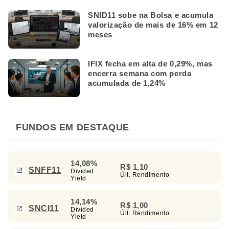
SNID11 sobe na Bolsa e acumula
valorização de mais de 16% em 12
meses
IFIX fecha em alta de 0,29%, mas
encerra semana com perda
acumulada de 1,24%
FUNDOS EM DESTAQUE
14,08%
R$ 1,10
SNFF11
Divided
Últ. Rendimento
Yield
14,14%
R$ 1,00
SNCI11
Divided
Últ. Rendimento
Yield