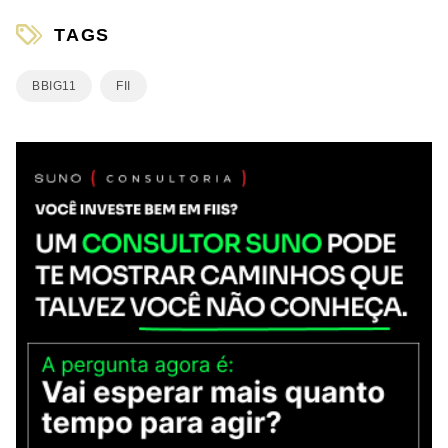
TAGS
BBIG11
FII