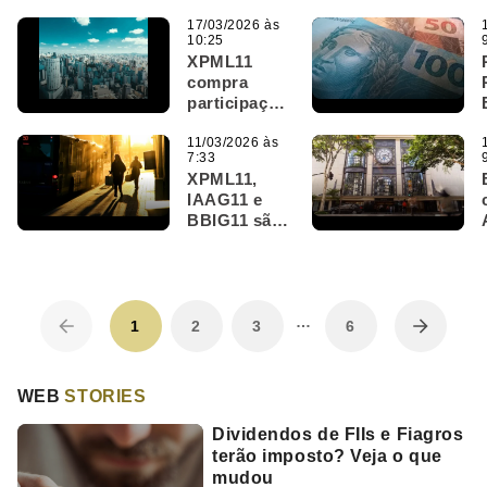
de portfólio
com vendas
17/03/2026 às
10:25
no
XPML11
Higienópolis
compra
e Paulista
participação
no
Shopping
11/03/2026 às
7:33
Pátio
XPML11,
Higienópolis
IAAG11 e
por R$ 236,7
BBIG11 são
milhões
destaques
do Bom Dia
FIIs (11/3)
…
1
2
3
6
WEB
STORIES
Dividendos de FIIs e Fiagros
terão imposto? Veja o que
mudou