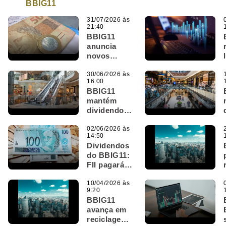
BBIG11
31/07/2026 às
21:40
BBIG11
anuncia
novos
dividendos
por cota;
30/06/2026 às
16:00
veja quem
BBIG11
tem direito e
mantém
valor
dividendos,
movimenta
R$ 21,4
02/06/2026 às
14:50
milhões e
Dividendos
registra
do BBIG11:
ocupação
FII pagará
acima de
proventos
98%
acima de
10/04/2026 às
9:20
1%; confira
BBIG11
avança em
reciclagem