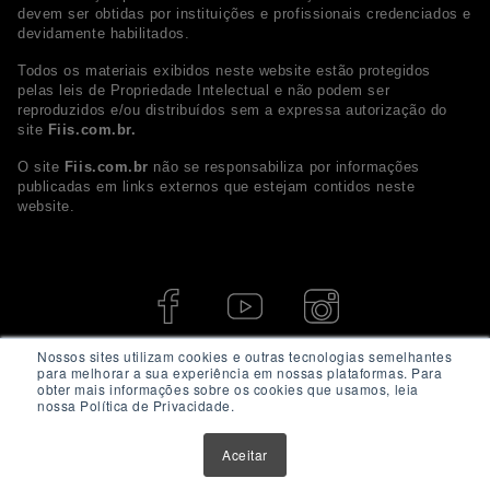
devem ser obtidas por instituições e profissionais credenciados e
devidamente habilitados.
Todos os materiais exibidos neste website estão protegidos
pelas leis de Propriedade Intelectual e não podem ser
reproduzidos e/ou distribuídos sem a expressa autorização do
site
Fiis.com.br.
O site
Fiis.com.br
não se responsabiliza por informações
publicadas em links externos que estejam contidos neste
website.
Nossos sites utilizam cookies e outras tecnologias semelhantes
para melhorar a sua experiência em nossas plataformas. Para
obter mais informações sobre os cookies que usamos, leia
nossa Política de Privacidade.
Aceitar
© 2026 - Fiis.com.br. Todos os direitos Reservados.