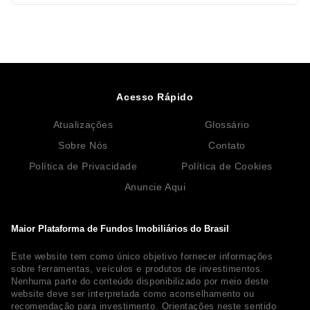
Acesso Rápido
Atualizações
Glossário
Sobre Nós
Contato
Política de Privacidade
Política de Cookies
Anuncie Aqui
Maior Plataforma de Fundos Imobiliários do Brasil
Este website tem como único objetivo fornecer informações
sobre ferramentas, veículos e produtos de investimentos.
Nenhuma parte do conteúdo disponibilizado por meio deste
website deve ser interpretada como aconselhamento ou
recomendação para investimento. Orientações neste sentido