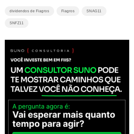
dividendos de Fiagros
Fiagros
SNAG11
SNFZ11