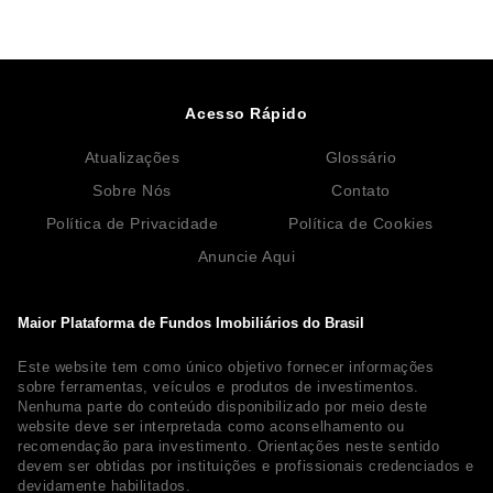
Acesso Rápido
Atualizações
Glossário
Sobre Nós
Contato
Política de Privacidade
Política de Cookies
Anuncie Aqui
Maior Plataforma de Fundos Imobiliários do Brasil
Este website tem como único objetivo fornecer informações
sobre ferramentas, veículos e produtos de investimentos.
Nenhuma parte do conteúdo disponibilizado por meio deste
website deve ser interpretada como aconselhamento ou
recomendação para investimento. Orientações neste sentido
devem ser obtidas por instituições e profissionais credenciados e
devidamente habilitados.