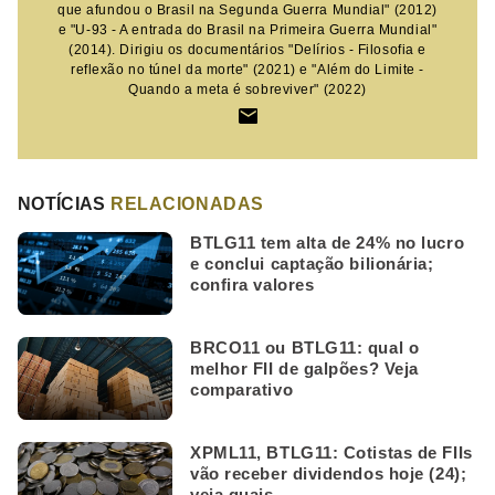
que afundou o Brasil na Segunda Guerra Mundial" (2012)
e "U-93 - A entrada do Brasil na Primeira Guerra Mundial"
(2014). Dirigiu os documentários "Delírios - Filosofia e
reflexão no túnel da morte" (2021) e "Além do Limite -
Quando a meta é sobreviver" (2022)
NOTÍCIAS
RELACIONADAS
BTLG11 tem alta de 24% no lucro
e conclui captação bilionária;
confira valores
BRCO11 ou BTLG11: qual o
melhor FII de galpões? Veja
comparativo
XPML11, BTLG11: Cotistas de FIIs
vão receber dividendos hoje (24);
veja quais