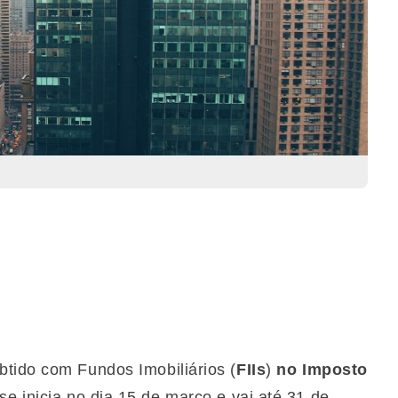
tido com Fundos Imobiliários (
FIIs
)
no Imposto
e inicia no dia 15 de março e vai até 31 de