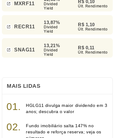
R$ 0,10
MXRF11
Divided
Últ. Rendimento
Yield
13,87%
R$ 1,10
RECR11
Divided
Últ. Rendimento
Yield
13,21%
R$ 0,11
SNAG11
Divided
Últ. Rendimento
Yield
MAIS LIDAS
HGLG11 divulga maior dividendo em 3
anos; descubra o valor
Fundo imobiliário salta 147% no
resultado e reforça reserva; veja os