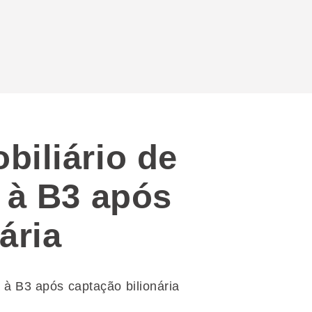
biliário de
a à B3 após
ária