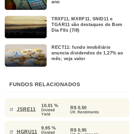
ano
TRXF11, MXRF11, SNID11 e
TGAR11 são destaques do Bom
Dia FIIs (7/8)
RECT11: fundo imobiliário
anuncia dividendos de 1,27% ao
mês; veja valor
FUNDOS RELACIONADOS
10,01 %
R$ 0,50
JSRE11
Divided
Últ. Rendimento
Yield
9,95 %
R$ 0,95
HGRU11
Divided