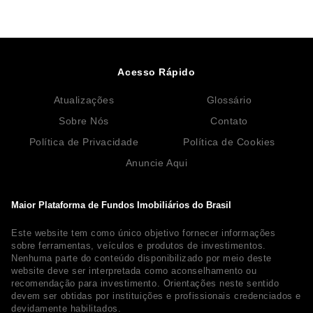
Acesso Rápido
Atualizações
Glossário
Sobre Nós
Contato
Política de Privacidade
Política de Cookies
Anuncie Aqui
Maior Plataforma de Fundos Imobiliários do Brasil
Este website tem como único objetivo fornecer informações
sobre ferramentas, veículos e produtos de investimentos.
Nenhuma parte do conteúdo disponibilizado por meio deste
website deve ser interpretada como aconselhamento ou
recomendação para investimento. Orientações neste sentido
devem ser obtidas por instituições e profissionais credenciados e
devidamente habilitados.