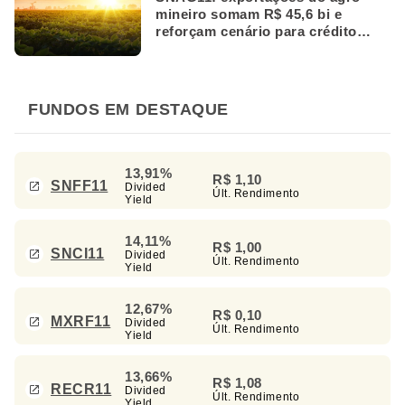
mineiro somam R$ 45,6 bi e
reforçam cenário para crédito
rural
FUNDOS EM DESTAQUE
13,91%
R$ 1,10
SNFF11
Divided
Últ. Rendimento
Yield
14,11%
R$ 1,00
SNCI11
Divided
Últ. Rendimento
Yield
12,67%
R$ 0,10
MXRF11
Divided
Últ. Rendimento
Yield
13,66%
R$ 1,08
RECR11
Divided
Últ. Rendimento
Yield