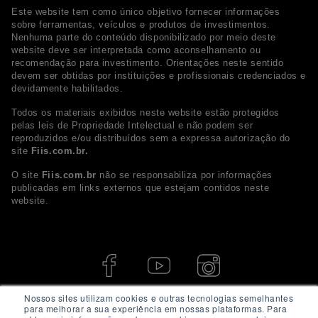
Este website tem como único objetivo fornecer informações
sobre ferramentas, veículos e produtos de investimentos.
Nenhuma parte do conteúdo disponibilizado por meio deste
website deve ser interpretada como aconselhamento ou
recomendação para investimento. Orientações neste sentido
devem ser obtidas por instituições e profissionais credenciados e
devidamente habilitados.
Todos os materiais exibidos neste website estão protegidos
pelas leis de Propriedade Intelectual e não podem ser
reproduzidos e/ou distribuídos sem a expressa autorização do
site
Fiis.com.br.
O site
Fiis.com.br
não se responsabiliza por informações
publicadas em links externos que estejam contidos neste
website.
Nossos sites utilizam cookies e outras tecnologias semelhantes
para melhorar a sua experiência em nossas plataformas. Para