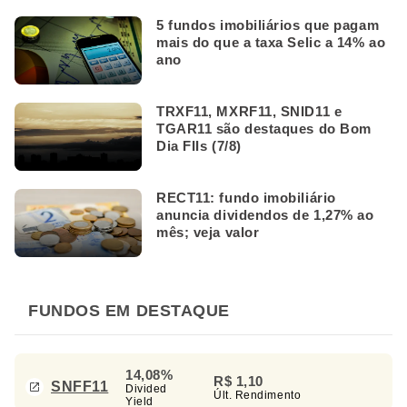
5 fundos imobiliários que pagam
mais do que a taxa Selic a 14% ao
ano
TRXF11, MXRF11, SNID11 e
TGAR11 são destaques do Bom
Dia FIIs (7/8)
RECT11: fundo imobiliário
anuncia dividendos de 1,27% ao
mês; veja valor
FUNDOS EM DESTAQUE
14,08%
R$ 1,10
SNFF11
Divided
Últ. Rendimento
Yield