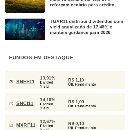
reforçam cenário para crédito
rural
TGAR11 distribui dividendos com
yield anualizado de 17,48% e
mantém guidance para 2026
FUNDOS EM DESTAQUE
13,91%
R$ 1,10
SNFF11
Divided
Últ. Rendimento
Yield
14,10%
R$ 1,00
SNCI11
Divided
Últ. Rendimento
Yield
12,67%
R$ 0,10
MXRF11
Divided
Últ. Rendimento
Yield