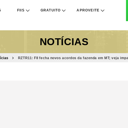
S
FIIS
GRATUITO
APROVEITE
NOTÍCIAS
ícias
RZTR11: FII fecha novos acordos da fazenda em MT; veja impa