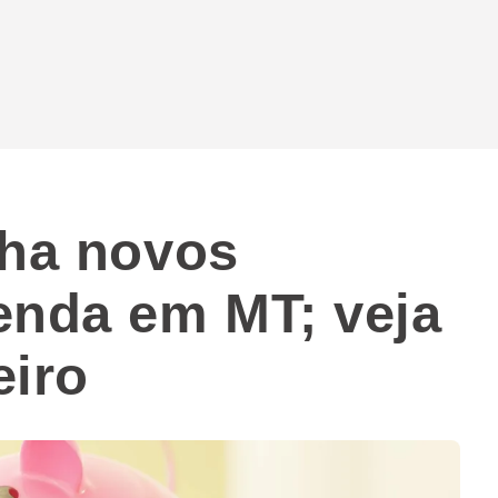
cha novos
enda em MT; veja
eiro