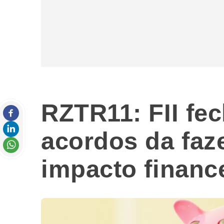
RZTR11: FII fe
acordos da faz
impacto financ