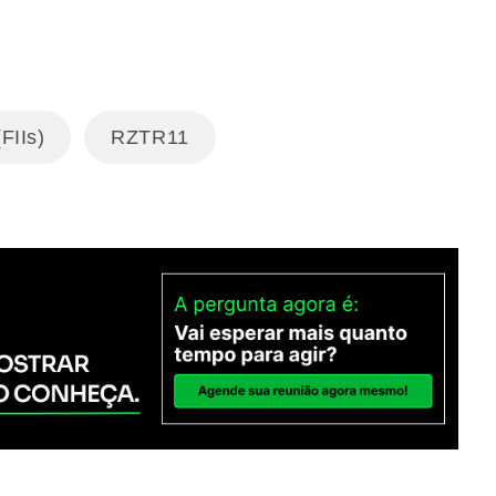
FIIs)
RZTR11