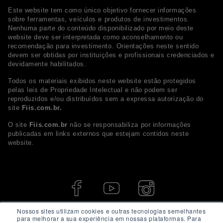
Este website tem como único objetivo fornecer informações
sobre ferramentas, veículos e produtos de investimentos.
Nenhuma parte do conteúdo disponibilizado por meio deste
website deve ser interpretada como aconselhamento ou
recomendação para investimento. Orientações neste sentido
devem ser obtidas por instituições e profissionais credenciados e
devidamente habilitados.
Todos os materiais exibidos neste website estão protegidos
pelas leis de Propriedade Intelectual e não podem ser
reproduzidos e/ou distribuídos sem a expressa autorização do
site
Fiis.com.br.
O site
Fiis.com.br
não se responsabiliza por informações
publicadas em links externos que estejam contidos neste
website.
Nossos sites utilizam cookies e outras tecnologias semelhantes
para melhorar a sua experiência em nossas plataformas. Para