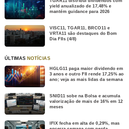
TGAR11 distribui dividendos com
yield anualizado de 17,48% e
mantém guidance para 2026
VISC11, TGAR11, BRCO11 e
VRTA11 são destaques do Bom
Dia FIIs (4/8)
ÚLTIMAS
NOTÍCIAS
HGLG11 paga maior dividendo em
3 anos e outro FII rende 17,25% ao
ano; veja as mais lidas da semana
SNID11 sobe na Bolsa e acumula
valorização de mais de 16% em 12
meses
IFIX fecha em alta de 0,29%, mas
encerra semana com perda