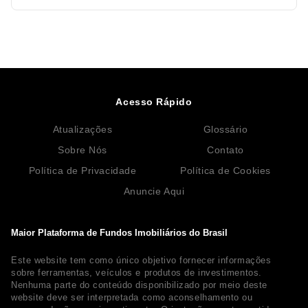
Acesso Rápido
Atualizações
Glossário
Sobre Nós
Contato
Política de Privacidade
Política de Cookies
Anuncie Aqui
Maior Plataforma de Fundos Imobiliários do Brasil
Este website tem como único objetivo fornecer informações
sobre ferramentas, veículos e produtos de investimentos.
Nenhuma parte do conteúdo disponibilizado por meio deste
website deve ser interpretada como aconselhamento ou