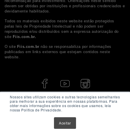
recomendação para investimento. Orientações neste sentido
devem ser obtidas por instituições e profissionais credenciados e
devidamente habilitados.
Todos os materiais exibidos neste website estão protegidos
pelas leis de Propriedade Intelectual e não podem ser
reproduzidos e/ou distribuídos sem a expressa autorização do
site
Fiis.com.br.
O site
Fiis.com.br
não se responsabiliza por informações
publicadas em links externos que estejam contidos neste
website.
Nossos sites utilizam cookies e outras tecnologias semelhantes
para melhorar a sua experiência em nossas plataformas. Para
obter mais informações sobre os cookies que usamos, leia
nossa Política de Privacidade.
Aceitar
© 2026 - Fiis.com.br. Todos os direitos Reservados.