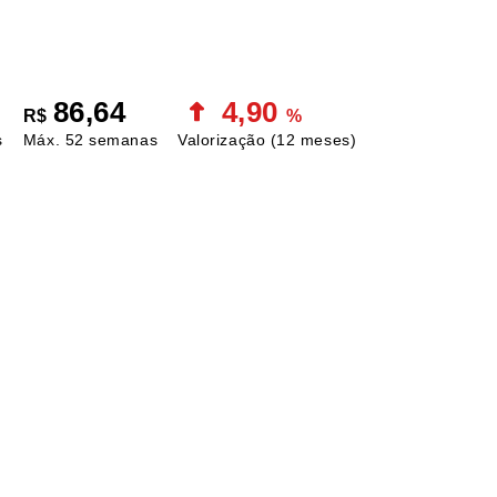
86,64
4,90
R$
%
s
Máx. 52 semanas
Valorização
(12 meses)