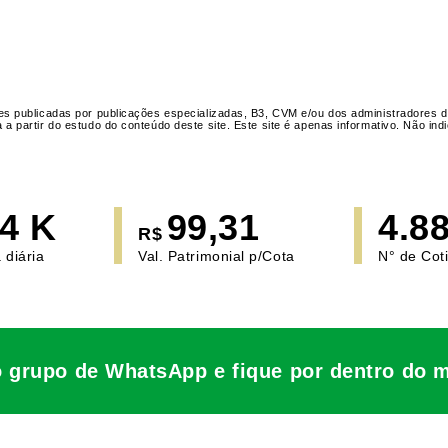
s publicadas por publicações especializadas, B3, CVM e/ou dos administradores d
 partir do estudo do conteúdo deste site. Este site é apenas informativo. Não i
,4 K
99,31
4.8
R$
 diária
Val. Patrimonial p/Cota
N° de Cot
o grupo de WhatsApp e fique por dentro do 