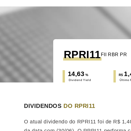
RPRI11
FII RBR PR
14,63
1,
%
R$
Dividend Yield
Último
DIVIDENDOS
DO RPRI11
O atual dividendo do RPRI11 foi de R$ 1,
da data com (30/06). O RPRI11 performa
c