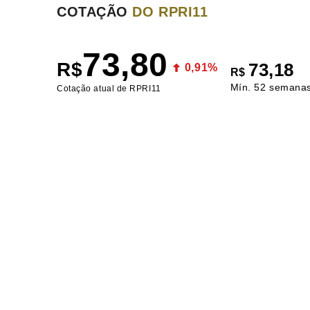
COTAÇÃO
DO RPRI11
73,80
R$
73,18
0,91%
R$
Mín. 52 semana
Cotação atual de RPRI11