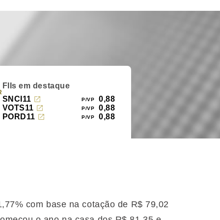
FIIs em destaque
R
SNCI11
0,88
VOTS11
0,88
PORD11
0,88
e 1,77% com base na cotação de R$ 79,02
começou o ano na casa dos R$ 81,35 e