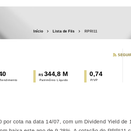
Início
Lista de Fiis
RPRI11
SEGUI
40
344,8 M
0,74
R$
 Rendimento
Patrimônio Líquido
P/VP
40 por cota na data 14/07, com um Dividend Yield d
om baixa
este ano de 9,28%. A cotação do RPRI11 