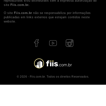
reproduzidos e/ou distribuídos sem a expressa autorização do
site
Fiis.com.br.
O site
Fiis.com.br
não se responsabiliza por informações
publicadas em links externos que estejam contidos neste
website.
© 2026 - Fiis.com.br. Todos os direitos Reservados.