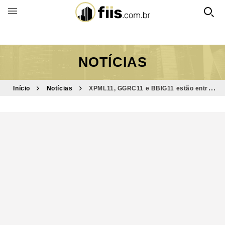
BUSCAR POR FUNDO
NOTÍCIAS
Início
Notícias
XPML11, GGRC11 e BBIG11 estão entre
destaques do Bom Dia FIIs (20/6)