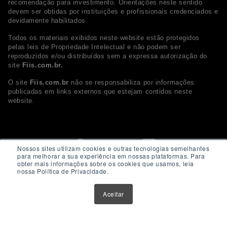
recomendação para investimento. Orientações neste sentido
devem ser obtidas por instituições e profissionais credenciados e
devidamente habilitados.
Todos os materiais exibidos neste website estão protegidos
pelas leis de Propriedade Intelectual e não podem ser
reproduzidos e/ou distribuídos sem a expressa autorização do
site
Fiis.com.br.
O site
Fiis.com.br
não se responsabiliza por informações
publicadas em links externos que estejam contidos neste
website.
Nossos sites utilizam cookies e outras tecnologias semelhantes
para melhorar a sua experiência em nossas plataformas. Para
obter mais informações sobre os cookies que usamos, leia
nossa Política de Privacidade.
Aceitar
© 2026 - Fiis.com.br. Todos os direitos Reservados.