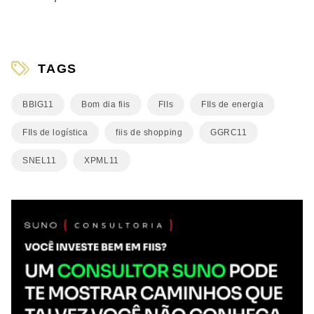
TAGS
BBIG11
Bom dia fiis
FIIs
FIIs de energia
FIIs de logística
fiis de shopping
GGRC11
SNEL11
XPML11