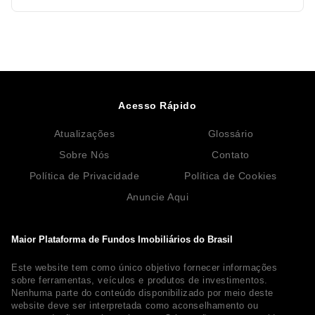
Acesso Rápido
Atualizações
Glossário
Sobre Nós
Contato
Política de Privacidade
Política de Cookies
Anuncie Aqui
Maior Plataforma de Fundos Imobiliários do Brasil
Este website tem como único objetivo fornecer informações
sobre ferramentas, veículos e produtos de investimentos.
Nenhuma parte do conteúdo disponibilizado por meio deste
website deve ser interpretada como aconselhamento ou