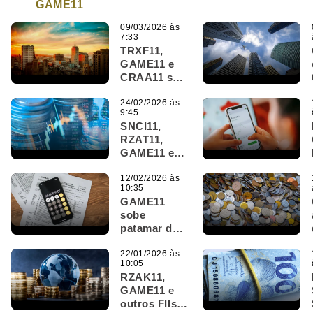
GAME11
09/03/2026 às
7:33
TRXF11,
GAME11 e
CRAA11 são
destaques
do Bom Dia
24/02/2026 às
9:45
FIIs (9/3)
SNCI11,
RZAT11,
GAME11 e
outros FIIs
pagam
12/02/2026 às
10:35
dividendos
GAME11
hoje; veja
sobe
valores
patamar de
dividendos e
mira novo
22/01/2026 às
10:05
ciclo de
RZAK11,
rentabilidade
GAME11 e
outros FIIs