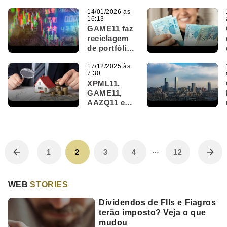
distribuem
proventos
14/01/2026 às
16:13
nesta quinta;
GAME11 faz
confira
reciclagem
de portfólio,
vende seis
CRIs e
17/12/2025 às
7:30
registra
XPML11,
lucro
GAME11,
robusto
AAZQ11 e
VGIA11 são
destaques
do Bom Dia
FIIs (17/12)
…
1
2
3
4
12
WEB
STORIES
Dividendos de FIIs e Fiagros
terão imposto? Veja o que
mudou