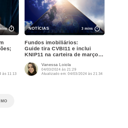
mins
3 mins
om
Fundos imobiliários:
hões;
Guide tira CVBI11 e inclui
KNIP11 na carteira de março;
veja recomendações
Vanessa Loiola
04/03/2024 às 21:29
4 às 11:13
Atualizado em: 04/03/2024 às 21:34
IMO