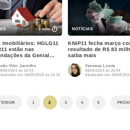
2 mins
2 
 imobiliários: HGLG11
KNIP11 fecha março c
11 estão nas
resultado de R$ 83 mil
ndações da Genial
saiba mais
io; veja a lista
oão Vitor Jacintho
Vanessa Loiola
6/05/2024 às 16:33
08/04/2024 às 20:04
tualizado em: 06/05/2024 às 16:33
Atualizado em: 09/04/202
TERIOR
1
2
3
4
5
PRÓX