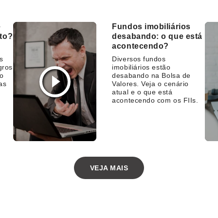
e
Fundos imobiliários
sto?
desabando: o que está
acontecendo?
s
Diversos fundos
gros
imobiliários estão
 o
desabando na Bolsa de
as
Valores. Veja o cenário
atual e o que está
acontecendo com os FIIs.
VEJA MAIS