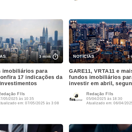
3 mins
3 
 imobiliários para
GARE11, VRTA11 e mais
onfira 17 indicações da
fundos imobiliários par
 Investimentos
investir em abril, segu
BB
Redação FIIs
Redação FIIs
7/05/2025 às 10:35
05/04/2025 às 18:30
tualizado em: 07/05/2025 às 3:08
Atualizado em: 06/04/202