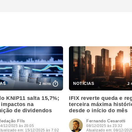
2 mins
2 
do KNIP11 salta 15,7%;
IFIX reverte queda e reg
a impactos na
terceira máxima históri
uição de dividendos
desde o início do mês
Redação FIIs
Fernando Cesarotti
4/12/2025 às 20:05
08/12/2025 às 23:32
tualizado em: 15/12/2025 às 7:02
Atualizado em: 08/12/202