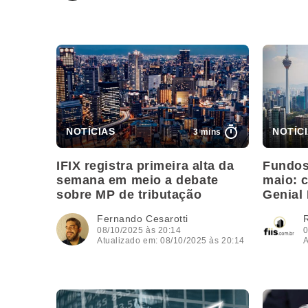
3 mins
IFIX registra primeira alta da
Fundos
semana em meio a debate
maio: c
sobre MP de tributação
Genial
Fernando Cesarotti
08/10/2025 às 20:14
0
Atualizado em: 08/10/2025 às 20:14
A