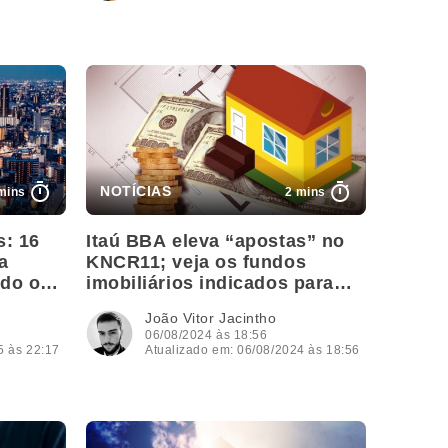
mins
2 mins
: 16
Itaú BBA eleva “apostas” no
a
KNCR11; veja os fundos
ndo o
imobiliários indicados para
agosto
João Vitor Jacintho
06/08/2024 às 18:56
5 às 22:17
Atualizado em: 06/08/2024 às 18:56