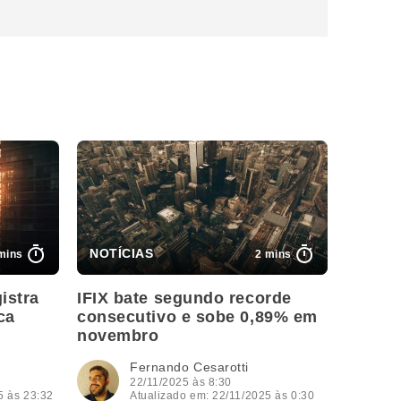
mins
2 mins
istra
IFIX bate segundo recorde
ca
consecutivo e sobe 0,89% em
novembro
Fernando Cesarotti
22/11/2025 às 8:30
5 às 23:32
Atualizado em: 22/11/2025 às 0:30