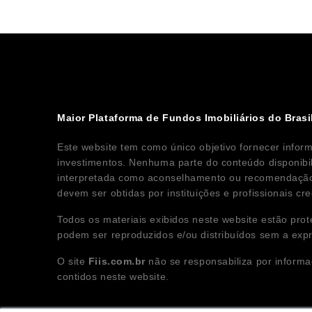
Maior Plataforma de Fundos Imobiliários do Brasi
Este website tem como único objetivo fornecer infor
investimentos. Nenhuma parte do conteúdo disponibi
interpretada como aconselhamento ou recomendação 
devem ser obtidas por instituições e profissionais c
Todos os materiais exibidos neste website estão prot
podem ser reproduzidos e/ou distribuídos sem a exp
O site
Fiis.com.br
não se responsabiliza por informa
contidos neste website.