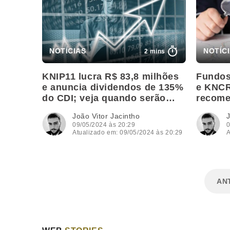
2 mins
KNIP11 lucra R$ 83,8 milhões
Fundos
e anuncia dividendos de 135%
e KNCR
do CDI; veja quando serão
recome
pagos
para ma
João Vitor Jacintho
J
09/05/2024 às 20:29
0
Atualizado em: 09/05/2024 às 20:29
A
AN