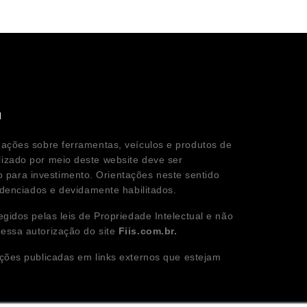
l
mações sobre ferramentas, veículos e produtos de
lizado por meio deste website deve ser
para investimento. Orientações neste sentido
redenciados e devidamente habilitados.
egidos pelas leis de Propriedade Intelectual e não
ressa autorização do site
Fiis.com.br.
ções publicadas em links externos que estejam