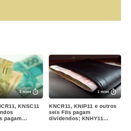
3 mins
3 mins
NCR11, KNSC11
KNCR11, KNIP11 e outros
undos
seis FIIs pagam
os pagam
dividendos; KNHY11
 hoje; veja
entrega R$ 1,15 por cota