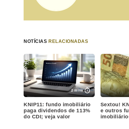
NOTÍCIAS
RELACIONADAS
2 mins
KNIP11: fundo imobiliário
Sextou! K
paga dividendos de 113%
e outros f
do CDI; veja valor
imobiliári
dividendos
valores