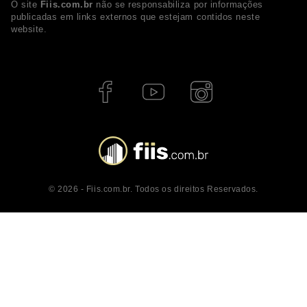
O site
Fiis.com.br
não se responsabiliza por informações
publicadas em links externos que estejam contidos neste
website.
© 2026 - Fiis.com.br. Todos os direitos Reservados.