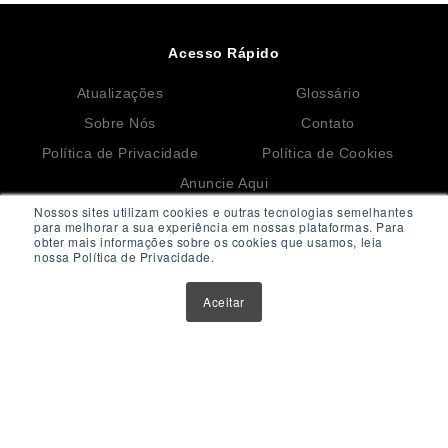
Acesso Rápido
Atualizações
Glossário
Sobre Nós
Contato
Política de Privacidade
Política de Cookies
Anuncie Aqui
Nossos sites utilizam cookies e outras tecnologias semelhantes
para melhorar a sua experiência em nossas plataformas. Para
obter mais informações sobre os cookies que usamos, leia
Maior Plataforma de Fundos Imobiliários do Brasil
nossa Política de Privacidade.
Este website tem como único objetivo fornecer informações
Aceitar
sobre ferramentas, veículos e produtos de investimentos.
Nenhuma parte do conteúdo disponibilizado por meio deste
website deve ser interpretada como aconselhamento ou
recomendação para investimento. Orientações neste sentido
devem ser obtidas por instituições e profissionais credenciados e
devidamente habilitados.
Todos os materiais exibidos neste website estão protegidos
pelas leis de Propriedade Intelectual e não podem ser