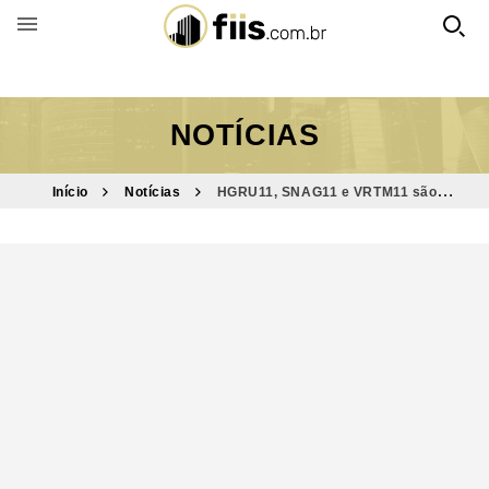
BUSCAR POR FUNDO
NOTÍCIAS
Início
Notícias
HGRU11, SNAG11 e VRTM11 são
destaques do Bom Dia FIIs (16/8)