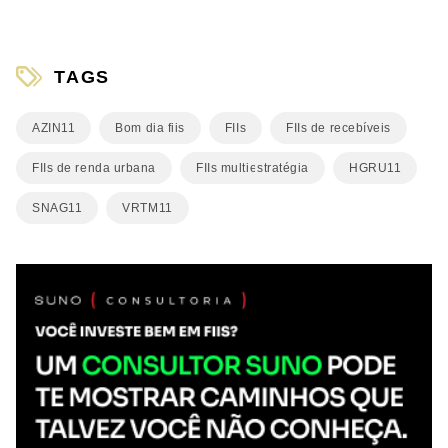
TAGS
AZIN11
Bom dia fiis
FIIs
FIIs de recebíveis
FIIs de renda urbana
FIIs multiestratégia
HGRU11
SNAG11
VRTM11