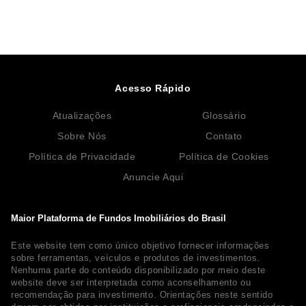
Acesso Rápido
Atualizações
Glossário
Sobre Nós
Contato
Política de Privacidade
Política de Cookies
Anuncie Aqui
Maior Plataforma de Fundos Imobiliários do Brasil
Este website tem como único objetivo fornecer informações
sobre ferramentas, veículos e produtos de investimentos.
Nenhuma parte do conteúdo disponibilizado por meio deste
website deve ser interpretada como aconselhamento ou
recomendação para investimento. Orientações neste sentido